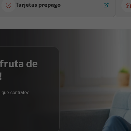
Tarjetas prepago
sfruta de
!
 que contrates.