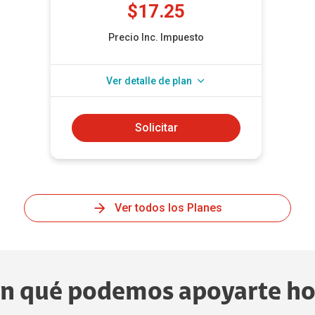
$
17.25
Precio Inc. Impuesto
Ver detalle de plan
Internet
25 GB
Solicitar
Minutos
350 Minutos
Multidestino
Llamadas a
Ilimitadas
Claro
Larga Distancia
Ver todos los Planes
50 minutos
Internacional
SMS
500
Chat 15GB
n qué podemos apoyarte h
Ver Detalle
Ocultar