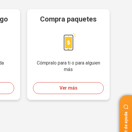
ago
Compra paquetes
da
Cómpralo para ti o para alguien
más
Ver más
Chat de ayuda
Chat de ayuda