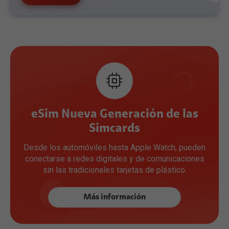
eSim Nueva Generación de las
Simcards
Desde los automóviles hasta Apple Watch, pueden
conectarse a redes digitales y de comunicaciones
sin las tradicionales tarjetas de plástico.
Más información