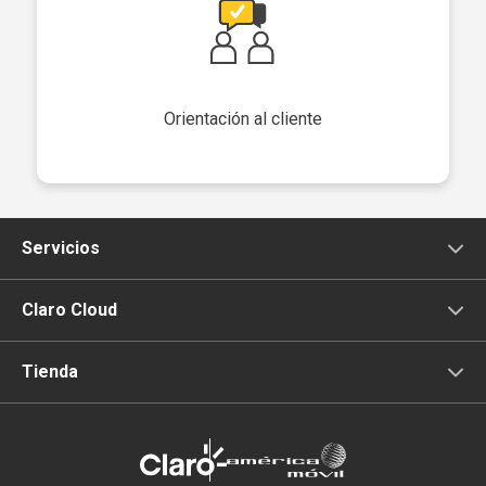
Orientación al cliente
Servicios
Voz
Claro Cloud
Tv
Infraestructura
Tienda
Internet
Presencia Web
Servicios Móviles