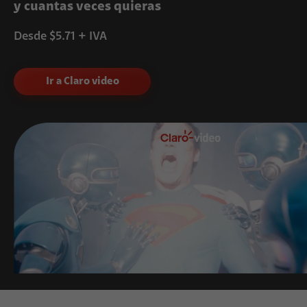
y cuantas veces quieras
escuchar y descargar en un sólo
lugar!
Desde $5.71 + IVA
Desde $5.36 + IVA
Ir a Claro video
Ir a Claro música