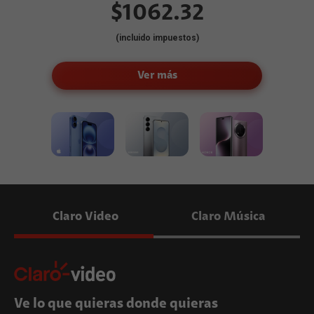
$1062.32
$1368.18
(incluido impuestos)
(incluido impuestos)
(incluido impuestos)
Ver más
Ver más
Ver más
Claro Video
Claro Música
Ve lo que quieras donde quieras
¡Millones de canciones para