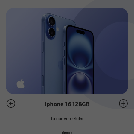
Iphone 16 128GB
Tu nuevo celular
$545.10
desde