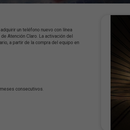
TV
Ofertas exclusivas para Clientes Claro
Asistencia
Rastrea tu pedido
adquirir un teléfono nuevo con línea
 de Atención Claro. La activación del
Preguntas frecuentes
io, a partir de la compra del equipo en
Términos y condiciones
Claro SmartCar
Rastrea, protege y controla tu vehículo
2 meses consecutivos.