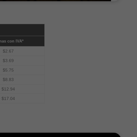
mas con IVA*
$2.67
$3.69
$5.75
$8.83
$12.94
$17.04