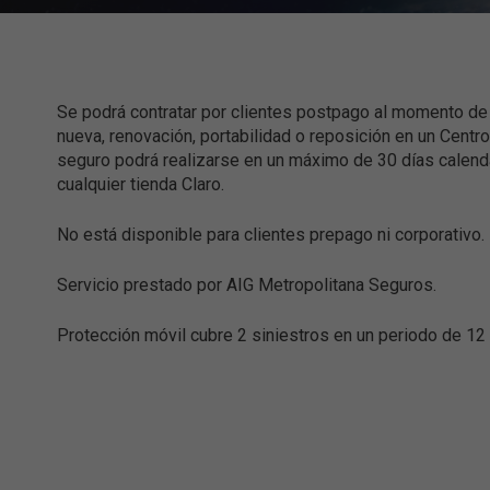
Tablets
Internet
Televisores
TV Streaming
TV Satelital
Móvil
Telefonía Fija
Se podrá contratar por clientes postpago al momento de 
Full Claro
Cámbiate a Claro con tu mismo número
nueva, renovación, portabilidad o reposición en un Centro
Contrata un plan móvil
seguro podrá realizarse en un máximo de 30 días calendar
cualquier tienda Claro.
Internet de la Cosas
Consigue un plan con tu línea Prepago
Mejora tu plan actual
Tu casa conectada
No está disponible para clientes prepago ni corporativo.
Smartwatch IOT
Servicio prestado por AIG Metropolitana Seguros.
Tu vida conectada
Smart Car
Protección móvil cubre 2 siniestros en un periodo de 1