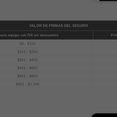
VALOR DE PRIMAS DEL SEGURO
recio equipo con IVA sin descuentos
Pri
$0 - $150
$151 - $250
$251 - $450
$451 - $650
$651 - $850
$851 - $2.200