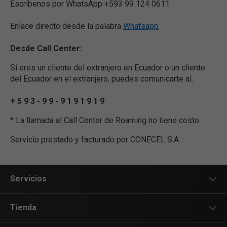
Escríbenos por WhatsApp +593 99 124 0611
Enlace directo desde la palabra
Whatsapp
Desde Call Center:
Si eres un cliente del extranjero en Ecuador o un cliente
del Ecuador en el extranjero, puedes comunicarte al:
+ 5 9 3 - 9 9 - 9 1 9 1 9 1 9
* La llamada al Call Center de Roaming no tiene costo.
Servicio prestado y facturado por CONECEL S.A.
Servicios
Servicios Móviles
Tienda