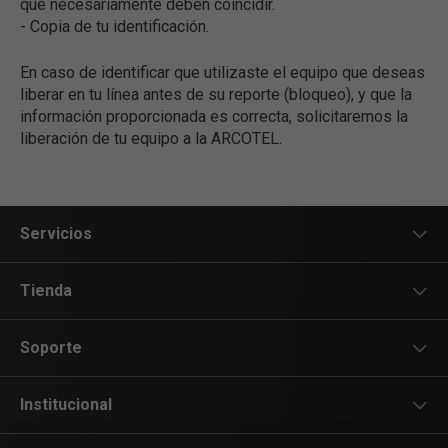
que necesariamente deben coincidir.
- Copia de tu identificación.
En caso de identificar que utilizaste el equipo que deseas
liberar en tu línea antes de su reporte (bloqueo), y que la
información proporcionada es correcta, solicitaremos la
liberación de tu equipo a la ARCOTEL.
Servicios
Servicios Móviles
Tienda
Servicios Hogar
Equipos Móviles
Soporte
Internet de la Cosas
Servicios Móviles
Teléfonos
Institucional