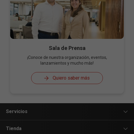
Sala de Prensa
¡Conoce de nuestra organización, eventos,
lanzamientos y mucho más!
Quiero saber más
Servicios
Servicios Móviles
Tienda