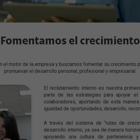
TV
Ofertas exclusivas para Clientes Claro
Asistencia
Rastrea tu pedido
Fomentamos el crecimiento
Preguntas frecuentes
Términos y condiciones
 el motor de la empresa y buscamos fomentar su crecimiento p
Claro SmartCar
promuevan el desarrollo personal, profesional y empresarial.
Rastrea, protege y controla tu vehículo
El reclutamiento interno es nuestra prime
parte de las estrategias para apoyar e
colaboradores, aportando de esta manera
igualdad de oportunidades, desarrollo, reco
A través del sistema de “rutas de crecim
desarrollo interno, ya sea de manera horizon
apoyando una cultura de pertenencia 