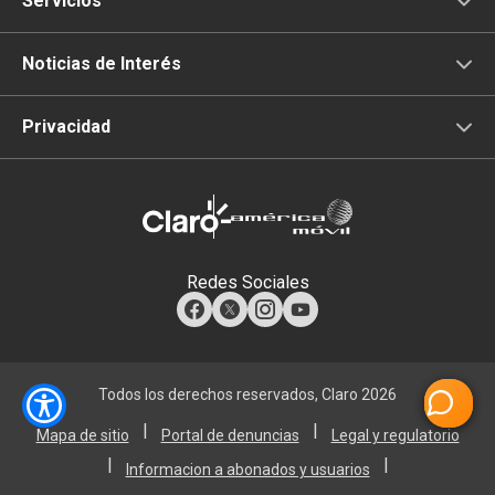
Servicios
Comunicación
Noticias de Interés
Televisión
Privacidad
Internet Móvil
Tratamiento de Datos
IoT
Redes Sociales
Data Xperience Center
Comunicación
Todos los derechos reservados, Claro 2026
Conectividad
|
|
Mapa de sitio
Portal de denuncias
Legal y regulatorio
|
|
Informacion a abonados y usuarios
Ciberseguridad