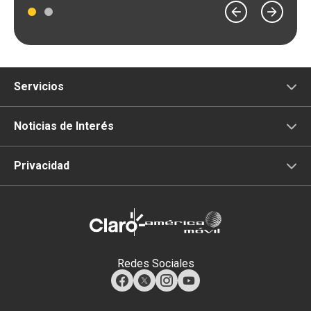
Servicios
Comunicación
Noticias de Interés
Televisión
Privacidad
Internet Móvil
Tratamiento de Datos
IoT
Redes Sociales
Data Xperience Center