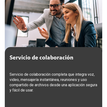
Servicio de colaboración
Integrado con dispositivos
inteligentes
Servicio de colaboración completa que integra voz,
Integrado con dispositivos inteligentes para
video, mensajería instantánea, reuniones y uso
cualquier espacio de trabajo. Control total del
compartido de archivos desde una aplicación segura
entorno de nube, a través de una experiencia
y fácil de usar.
administrativa de panel único. Enrutamiento de
llamadas, conferencias, mensajería de voz a través
de internet.